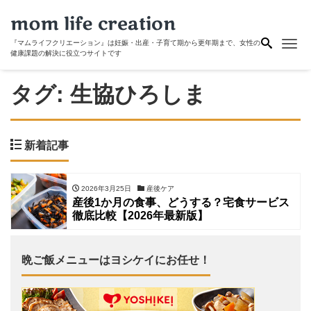
Me
『マムライフクリエーション』は妊娠・出産・子育て期から更年期まで、女性の
健康課題の解決に役立つサイトです
タグ:
生協ひろしま
新着記事
2026年3月25日
産後ケア
産後1か月の食事、どうする？宅食サービス
徹底比較【2026年最新版】
晩ご飯メニューはヨシケイにお任せ！