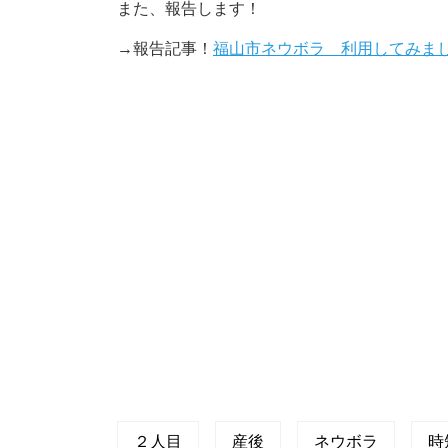
また、報告します！
→報告記事！
福山市ネウボラ 利用してみま
２人目
産後
ネウボラ
時